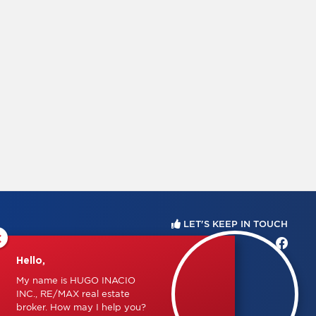
LET'S KEEP IN TOUCH
×
Hello,
My name is HUGO INACIO
INC., RE/MAX real estate
broker. How may I help you?