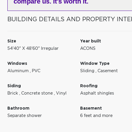
compare us. It's worth it.
BUILDING DETAILS AND PROPERTY INTE
Size
Year built
54'40" X 48'60" Irregular
ACONS
Windows
Window Type
Aluminum
,
PVC
Sliding
,
Casement
Siding
Roofing
Brick
,
Concrete stone
,
Vinyl
Asphalt shingles
Bathroom
Basement
Separate shower
6 feet and more