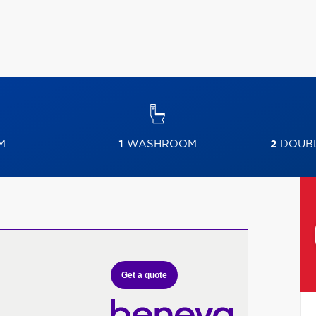
M
1
WASHROOM
2
DOUBL
Get a quote