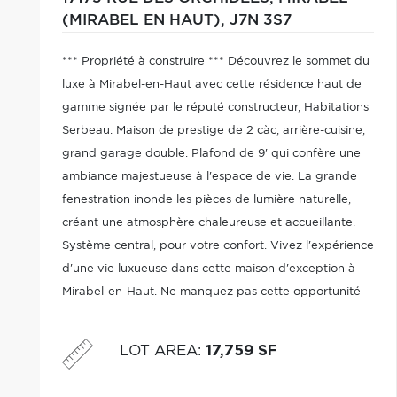
(MIRABEL EN HAUT),
J7N 3S7
*** Propriété à construire *** Découvrez le sommet du
luxe à Mirabel-en-Haut avec cette résidence haut de
gamme signée par le réputé constructeur, Habitations
Serbeau. Maison de prestige de 2 càc, arrière-cuisine,
grand garage double. Plafond de 9' qui confère une
ambiance majestueuse à l'espace de vie. La grande
fenestration inonde les pièces de lumière naturelle,
créant une atmosphère chaleureuse et accueillante.
Système central, pour votre confort. Vivez l'expérience
d'une vie luxueuse dans cette maison d'exception à
Mirabel-en-Haut. Ne manquez pas cette opportunité
unique de faire de cette demeure votre havre de paix.
LOT AREA
:
17,759 SF