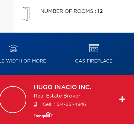
NUMBER OF ROOMS
:
12
E WIDTH OR MORE
GAS FIREPLACE
HUGO
INACIO INC.
Real Estate Broker
Cell. :
514-651-4846