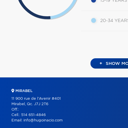
15-19 YEARS
20-34 YEAR
+
SHOW MO
MIRABEL
11 900 rue de l'Avenir #401
Mirabel, Qc. J7J 2T6
Off.:
Cell.:
514 651-4846
Email:
info@hugoinacio.com