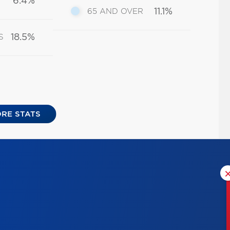
6.4%
11.1%
65 AND OVER
18.5%
S
RE STATS