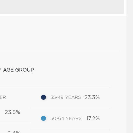
Y AGE GROUP
23.3%
DER
35-49 YEARS
23.5%
17.2%
50-64 YEARS