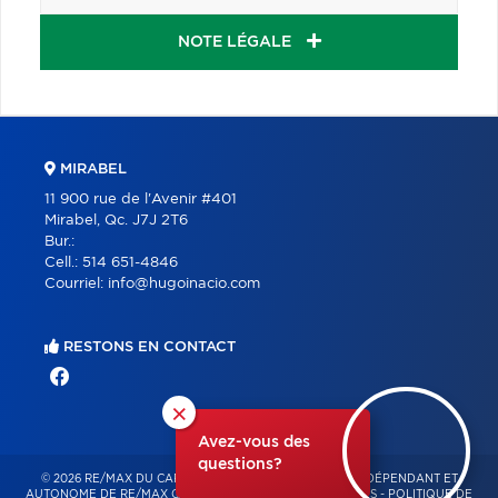
NOTE LÉGALE
MIRABEL
11 900 rue de l'Avenir #401
Mirabel, Qc. J7J 2T6
Bur.:
Cell.:
514 651-4846
Courriel:
info@hugoinacio.com
RESTONS EN CONTACT
×
Avez-vous des
questions?
© 2026 RE/MAX DU CARTIER BONJOUR – FRANCHISÉ INDÉPENDANT ET
AUTONOME DE RE/MAX QUÉBEC – TOUS DROITS RÉSERVÉS -
POLITIQUE DE