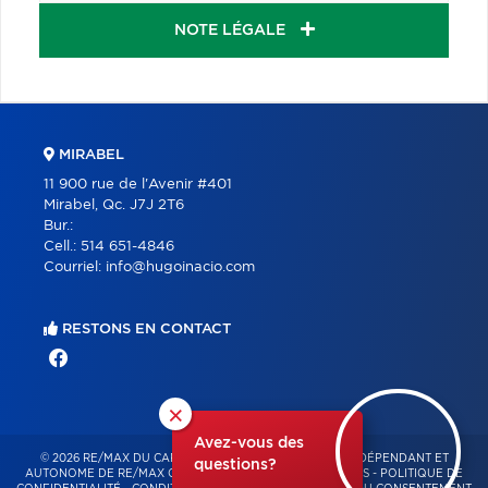
NOTE LÉGALE
MIRABEL
11 900 rue de l'Avenir #401
Mirabel, Qc. J7J 2T6
Bur.:
Cell.:
514 651-4846
Courriel:
info@hugoinacio.com
RESTONS EN CONTACT
×
Avez-vous des
© 2026 RE/MAX DU CARTIER BONJOUR – FRANCHISÉ INDÉPENDANT ET
questions?
AUTONOME DE RE/MAX QUÉBEC – TOUS DROITS RÉSERVÉS -
POLITIQUE DE